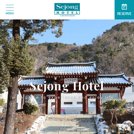
RESERVE
MENU
Chuncheon
Sejong Hotel
A place to experience and enjoy life