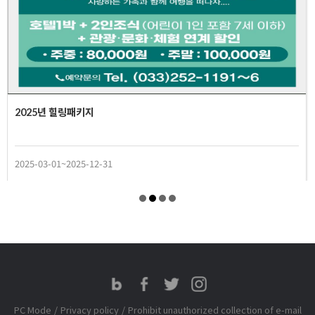
2025년 힐링패키지
2025-03-01~2025-12-31
PC Mode
/
Privacy policy
/
Prohibit unauthorized collection of e-mail