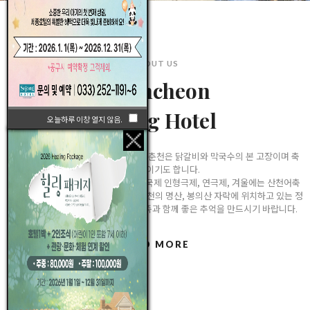
ABOUT US
Chuncheon
Sejong Hotel
오늘하루 이창 열지 않음.
사랑과 낭만이 서려 있는 호반의 도시 춘천은 닭갈비와 막국수의 본 고장이며 축
제의 도시이기도 합니다.
봄에는 국제마임 페스티벌, 여름에는 국제 인형극제, 연극제, 겨울에는 산천어축
제 등 얼음축제가 열리는 곳 입니다. 춘천의 명산, 봉의산 자락에 위치하고 있는 정
원이 아름다운 춘천세종호텔에서 가족과 함께 좋은 추억을 만드시기 바랍니다.
READ MORE