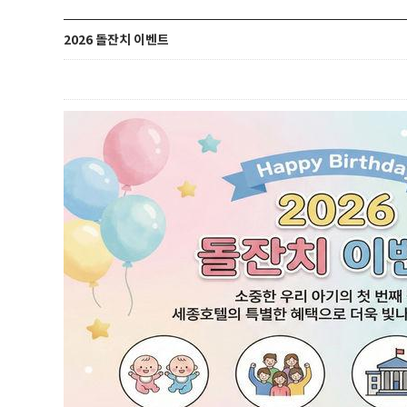
2026 돌잔치 이벤트