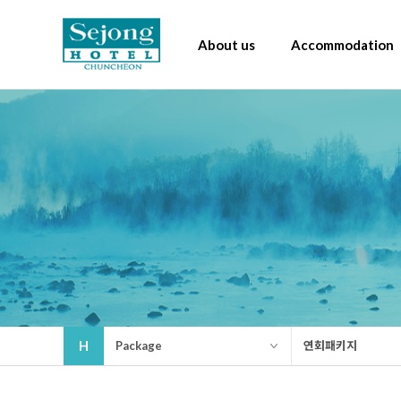
About us
Accommodation
H
Package
연회패키지